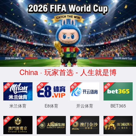
CHINA·新葡的京集团8814检测站-品牌官网
首 页
新葡的京集团8814官网
机构设置
师资队
教育部实验室
示范中心
高端特种能源装备实践基